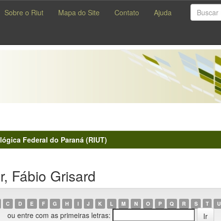
Sobre o Riut
Mapa do Site
Contato
Ajuda
lógica Federal do Paraná (RIUT)
, Fábio Grisard
C
D
E
F
G
H
I
J
K
L
M
N
O
P
Q
R
S
T
U
ou entre com as primeiras letras: