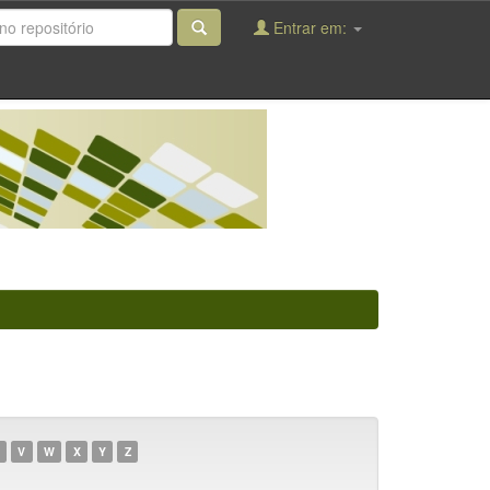
Entrar em:
V
W
X
Y
Z