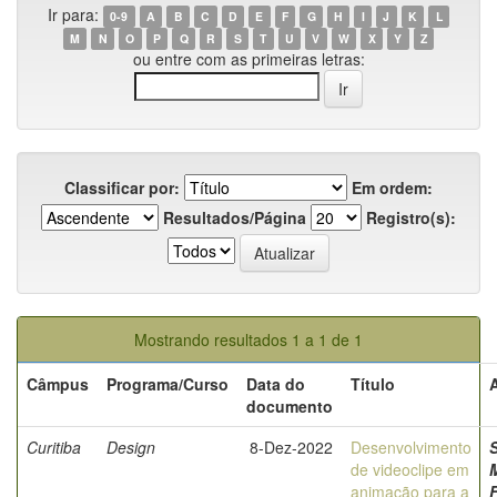
Ir para:
0-9
A
B
C
D
E
F
G
H
I
J
K
L
M
N
O
P
Q
R
S
T
U
V
W
X
Y
Z
ou entre com as primeiras letras:
Classificar por:
Em ordem:
Resultados/Página
Registro(s):
Mostrando resultados 1 a 1 de 1
Câmpus
Programa/Curso
Data do
Título
documento
Curitiba
Design
8-Dez-2022
Desenvolvimento
de videoclipe em
animação para a
F