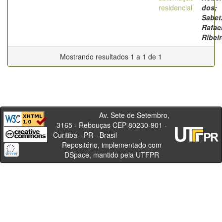
residencial
dos;
Sabet
Rafae
Ribei
Mostrando resultados 1 a 1 de 1
Av. Sete de Setembro,
3165 - Rebouças CEP 80230-901 -
Curitiba - PR - Brasil
Repositório, implementado com
DSpace, mantido pela UTFPR