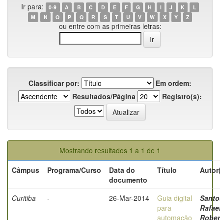
Ir para:
0-9
A
B
C
D
E
F
G
H
I
J
K
L
M
N
O
P
Q
R
S
T
U
V
W
X
Y
Z
ou entre com as primeiras letras:
Classificar por:
Em ordem:
Resultados/Página
Registro(s):
Mostrando resultados 1 a 1 de 1
Câmpus
Programa/Curso
Data do
Título
Autor
documento
Curitiba
-
26-Mar-2014
Guia digital
Santo
para
Rafae
automação
Rober