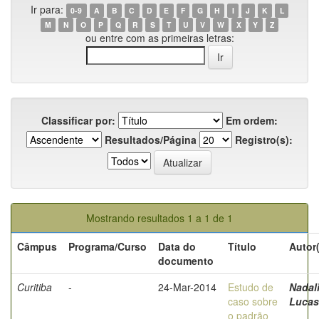
Ir para:
0-9
A
B
C
D
E
F
G
H
I
J
K
L
M
N
O
P
Q
R
S
T
U
V
W
X
Y
Z
ou entre com as primeiras letras:
Classificar por:
Em ordem:
Resultados/Página
Registro(s):
Mostrando resultados 1 a 1 de 1
Câmpus
Programa/Curso
Data do
Título
Autor
documento
Curitiba
-
24-Mar-2014
Estudo de
Nadali
caso sobre
Lucas
o padrão