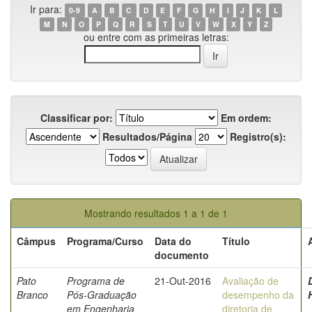
Ir para:
0-9
A
B
C
D
E
F
G
H
I
J
K
L
M
N
O
P
Q
R
S
T
U
V
W
X
Y
Z
ou entre com as primeiras letras:
Classificar por:
Em ordem:
Resultados/Página
Registro(s):
Mostrando resultados 1 a 1 de 1
Câmpus
Programa/Curso
Data do
Título
documento
Pato
Programa de
21-Out-2016
Avaliação de
Branco
Pós-Graduação
desempenho da
em Engenharia
diretoria de