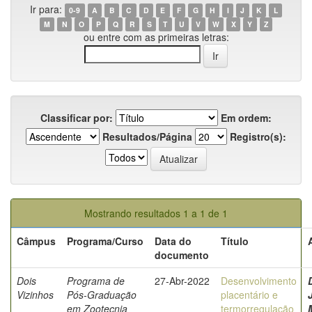
Ir para:
0-9
A
B
C
D
E
F
G
H
I
J
K
L
M
N
O
P
Q
R
S
T
U
V
W
X
Y
Z
ou entre com as primeiras letras:
Classificar por:
Em ordem:
Resultados/Página
Registro(s):
Mostrando resultados 1 a 1 de 1
Câmpus
Programa/Curso
Data do
Título
documento
Dois
Programa de
27-Abr-2022
Desenvolvimento
Vizinhos
Pós-Graduação
placentário e
em Zootecnia
termorregulação