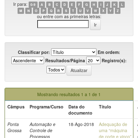
Ir para:
0-9
A
B
C
D
E
F
G
H
I
J
K
L
M
N
O
P
Q
R
S
T
U
V
W
X
Y
Z
ou entre com as primeiras letras:
Classificar por:
Em ordem:
Resultados/Página
Registro(s):
Mostrando resultados 1 a 1 de 1
Câmpus
Programa/Curso
Data do
Título
documento
Ponta
Automação e
18-Ago-2018
Adequação de
Grossa
Controle de
uma “máquina
Processos
de corte e vinco”