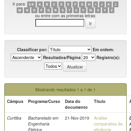
Ir para:
0-9
A
B
C
D
E
F
G
H
I
J
K
L
M
N
O
P
Q
R
S
T
U
V
W
X
Y
Z
ou entre com as primeiras letras:
Classificar por:
Em ordem:
Resultados/Página
Registro(s):
Mostrando resultados 1 a 1 de 1
Câmpus
Programa/Curso
Data do
Título
documento
Curitiba
Bacharelado em
21-Nov-2019
Análise
Engenharia
comparativa da
Elétrica
eficiência