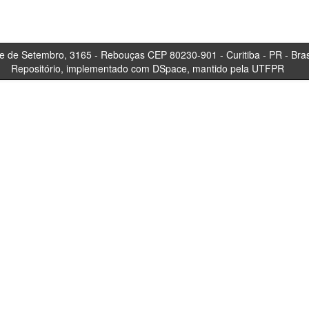
tembro, 3165 - Rebouças CEP 80230-901 - Curitiba 
Repositório, implementado com DSpace, mantido pela UTFPR