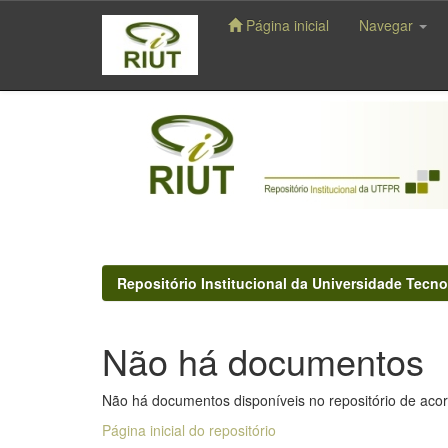
Página inicial
Navegar
Skip
navigation
Repositório Institucional da Universidade Tecno
Não há documentos
Não há documentos disponíveis no repositório de acor
Página inicial do repositório