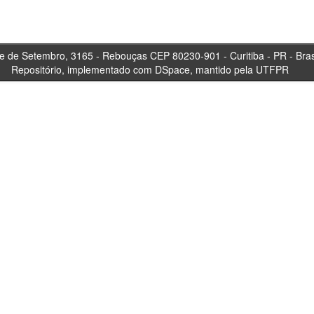
tembro, 3165 - Rebouças CEP 80230-901 - Curitiba 
Repositório, implementado com DSpace, mantido pela UTFPR