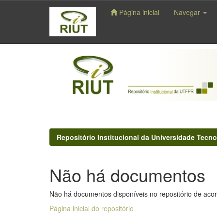
Página inicial
Navegar
Skip
navigation
Repositório Institucional da Universidade Tecno
Não há documentos
Não há documentos disponíveis no repositório de acor
Página inicial do repositório