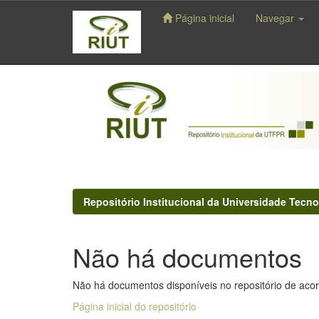
Página inicial
Navegar
Skip
navigation
Repositório Institucional da Universidade Tecno
Não há documentos
Não há documentos disponíveis no repositório de acor
Página inicial do repositório