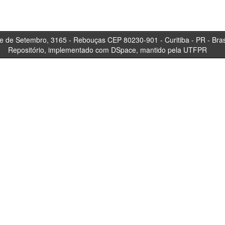
tembro, 3165 - Rebouças CEP 80230-901 - Curitiba 
Repositório, implementado com DSpace, mantido pela UTFPR