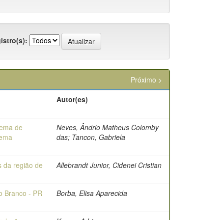
istro(s):
Próximo >
Autor(es)
stema de
Neves, Ândrio Matheus Colomby
tema
das; Tancon, Gabriela
s da região de
Allebrandt Junior, Cidenei Cristian
o Branco - PR
Borba, Elisa Aparecida