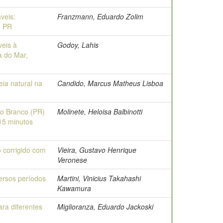
veis:
Franzmann, Eduardo Zolim
- PR
eis à
Godoy, Lahis
a do Mar,
eia natural na
Candido, Marcus Matheus Lisboa
to Branco (PR)
Molinete, Heloisa Balbinotti
 15 minutos
o corrigido com
Vieira, Gustavo Henrique
Veronese
ersos períodos
Martini, Vinicius Takahashi
Kawamura
ra diferentes
Miglioranza, Eduardo Jackoski