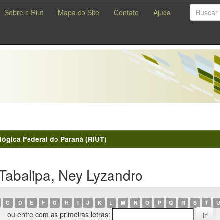
Sobre o Riut
Mapa do Site
Contato
Ajuda
lógica Federal do Paraná (RIUT)
Tabalipa, Ney Lyzandro
C
D
E
F
G
H
I
J
K
L
M
N
O
P
Q
R
S
T
U
ou entre com as primeiras letras: