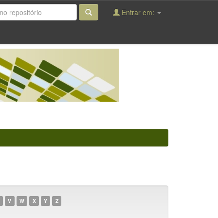
Entrar em:
V
W
X
Y
Z