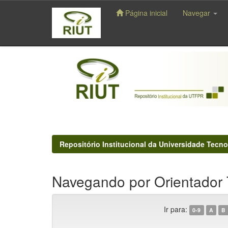
Página inicial
Navegar
Skip
navigation
Repositório Institucional da Universidade Tecno
Navegando por Orientador 
Ir para:
0-9
A
B