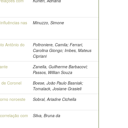
 relações com
Kunen, Adriana
 influências nas
Minuzzo, Simone
to Antônio do
Poltroniere, Camila; Ferrari,
Carolina Giongo; Imbes, Mateus
Cipriani
gante
Zanella, Guilherme Barbacovi;
Passos, Willian Souza
o de Coronel
Boese, João Paulo Basniak;
Tomalack, Josiane Grasieli
torno noroeste
Sobral, Ariadne Cichella
 correlação com
Silva, Bruna da