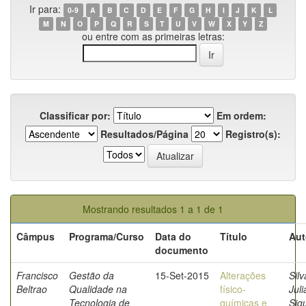
Ir para:
0-9
A
B
C
D
E
F
G
H
I
J
K
L
M
N
O
P
Q
R
S
T
U
V
W
X
Y
Z
ou entre com as primeiras letras:
Classificar por:
Em ordem:
Resultados/Página
Registro(s):
Mostrando resultados 1 a 1 de 1
Câmpus
Programa/Curso
Data do
Título
Aut
documento
Francisco
Gestão da
15-Set-2015
Alterações
Silv
Beltrao
Qualidade na
físico-
Jul
Tecnologia de
químicas e
Siq