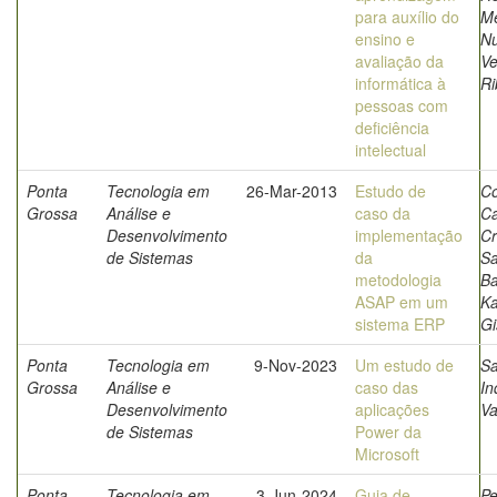
para auxílio do
Me
ensino e
Nu
avaliação da
Ve
informática à
Ri
pessoas com
deficiência
intelectual
Ponta
Tecnologia em
26-Mar-2013
Estudo de
Co
Grossa
Análise e
caso da
Ca
Desenvolvimento
implementação
Cr
de Sistemas
da
Sa
metodologia
Ba
ASAP em um
K
sistema ERP
Gi
Ponta
Tecnologia em
9-Nov-2023
Um estudo de
Sa
Grossa
Análise e
caso das
In
Desenvolvimento
aplicações
Va
de Sistemas
Power da
Microsoft
Ponta
Tecnologia em
3-Jun-2024
Guia de
Pe