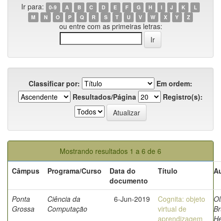
Ir para:
0-9
A
B
C
D
E
F
G
H
I
J
K
L
M
N
O
P
Q
R
S
T
U
V
W
X
Y
Z
ou entre com as primeiras letras:
Classificar por:
Em ordem:
Resultados/Página
Registro(s):
Mostrando resultados 1 a 6 de 6
Câmpus
Programa/Curso
Data do
Título
Au
documento
Ponta
Ciência da
6-Jun-2019
Cognita: objeto
Ol
Grossa
Computação
virtual de
B
aprendizagem
He