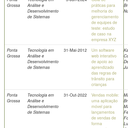
Grossa
Análise e
práticas para
B
Desenvolvimento
melhoria do
N
de Sistemas
gerenciamento
de equipes de
teste: estudo
de caso na
empresa XYZ
Ponta
Tecnologia em
31-Mai-2012
Um software
Ka
Grossa
Análise e
web interativo
Ca
Desenvolvimento
de apoio ao
D
de Sistemas
aprendizado
Ju
das regras de
trânsito para
crianças
Ponta
Tecnologia em
31-Out-2022
Vendas mobile:
Ma
Grossa
Análise e
uma aplicação
B
Desenvolvimento
móvel para
Ma
de Sistemas
lançamentos
Fe
de vendas de
Fo
forma
Lu