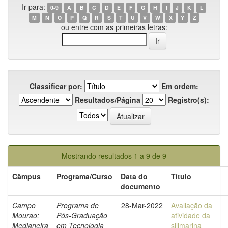
Ir para:
0-9
A
B
C
D
E
F
G
H
I
J
K
L
M
N
O
P
Q
R
S
T
U
V
W
X
Y
Z
ou entre com as primeiras letras:
Classificar por:
Em ordem:
Resultados/Página
Registro(s):
Mostrando resultados 1 a 9 de 9
Câmpus
Programa/Curso
Data do
Título
documento
Campo
Programa de
28-Mar-2022
Avaliação da
Mourao;
Pós-Graduação
atividade da
Medianeira
em Tecnologia
silimarina