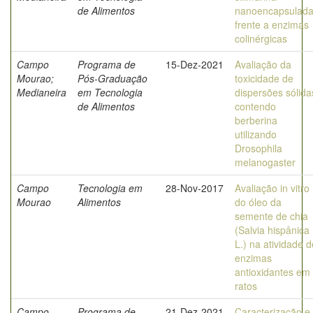
de Alimentos
nanoencapsulad
frente a enzimas
colinérgicas
Campo
Programa de
15-Dez-2021
Avaliação da
Mourao;
Pós-Graduação
toxicidade de
Medianeira
em Tecnologia
dispersões sólida
de Alimentos
contendo
berberina
utilizando
Drosophila
melanogaster
Campo
Tecnologia em
28-Nov-2017
Avaliação in vitro
Mourao
Alimentos
do óleo da
semente de chia
(Salvia hispânica
L.) na atividade d
enzimas
antioxidantes em
ratos
Campo
Programa de
21-Dez-2021
Caracterização e