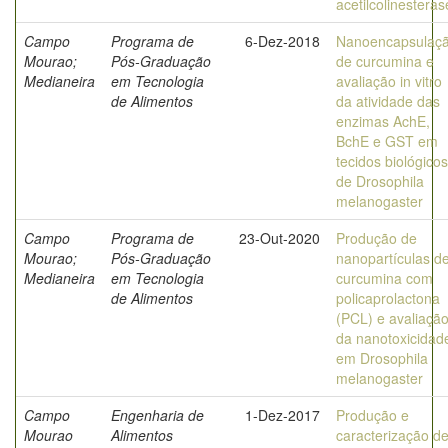
acetilcolinesteras
Campo
Programa de
6-Dez-2018
Nanoencapsulaç
Mourao;
Pós-Graduação
de curcumina e
Medianeira
em Tecnologia
avaliação in vitro
de Alimentos
da atividade das
enzimas AchE,
BchE e GST em
tecidos biológicos
de Drosophila
melanogaster
Campo
Programa de
23-Out-2020
Produção de
Mourao;
Pós-Graduação
nanopartículas d
Medianeira
em Tecnologia
curcumina com
de Alimentos
policaprolactona
(PCL) e avaliaçã
da nanotoxicidad
em Drosophila
melanogaster
Campo
Engenharia de
1-Dez-2017
Produção e
Mourao
Alimentos
caracterização d