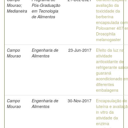
Mourao;
Pós-Graduação
avaliação da
Medianeira
em Tecnologia
toxicidade da
de Alimentos
berberina
encapsulada com
Poloxamer 407 
Drosophila
melanogaster
Campo
Engenharia de
23-Jun-2017
Efeito da luz na
Mourao
Alimentos
atividade
antioxidante de
refrigerante sabo
guaraná
acondicionado e
diferentes
embalagens
Campo
Engenharia de
30-Nov-2017
Encapsulação de
Mourao
Alimentos
luteína e avaliaç
in vitro da
atividade da
enzima