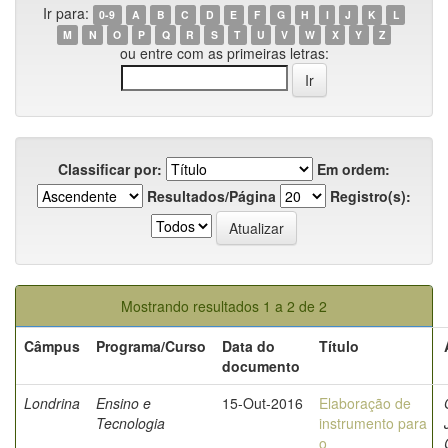
Ir para:
0-9
A
B
C
D
E
F
G
H
I
J
K
L
M
N
O
P
Q
R
S
T
U
V
W
X
Y
Z
ou entre com as primeiras letras:
Classificar por:
Em ordem:
Resultados/Página
Registro(s):
Mostrando resultados 1 a 2 de 2
Câmpus
Programa/Curso
Data do
Título
documento
Londrina
Ensino e
15-Out-2016
Elaboração de
Tecnologia
instrumento para
o