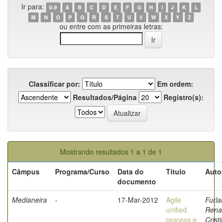
Ir para:
0-9
A
B
C
D
E
F
G
H
I
J
K
L
M
N
O
P
Q
R
S
T
U
V
W
X
Y
Z
ou entre com as primeiras letras:
Classificar por:
Em ordem:
Resultados/Página
Registro(s):
Mostrando resultados 1 a 1 de 1
Câmpus
Programa/Curso
Data do
Título
Auto
documento
Medianeira
-
17-Mar-2012
Agile
Furla
unified
Rena
process e
Crist