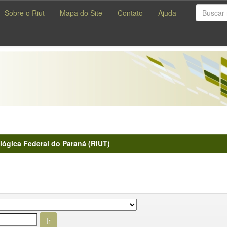
Sobre o Riut
Mapa do Site
Contato
Ajuda
lógica Federal do Paraná (RIUT)