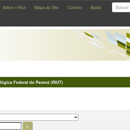
Sobre o Riut
Mapa do Site
Contato
Ajuda
lógica Federal do Paraná (RIUT)