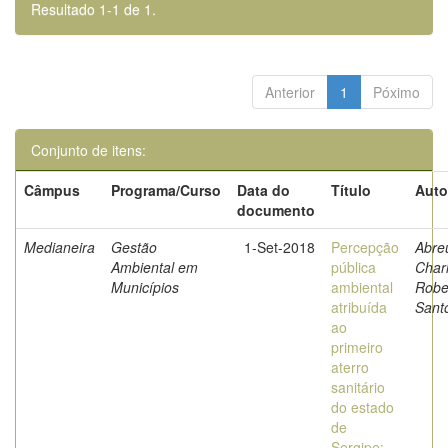
Resultado 1-1 de 1.
Anterior
1
Póximo
Conjunto de itens:
Câmpus
Programa/Curso
Data do
Título
Auto
documento
Medianeira
Gestão
1-Set-2018
Percepção
Abre
Ambiental em
pública
Char
Municípios
ambiental
Robe
atribuída
Sant
ao
primeiro
aterro
sanitário
do estado
de
Sergipe: