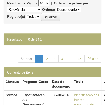
Resultados/Página
|
Ordenar registros por
Ordenar
Registro(s)
Resultado 1-10 de 645.
Anterior
1
2
3
4
...
65
Póximo
Conjunto de itens:
Câmpus
Programa/Curso
Data do
Título
documento
Curitiba
Especialização
8-Jul-2016
Identificação dos
em
fatores
Gerenciamento
geradores de