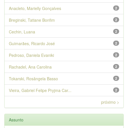
Anacleto, Marielly Gonçalves
2
Breginski, Tatiane Bonfim
2
Cechin, Luana
2
Guimarães, Ricardo José
2
Pedroso, Daniela Evaniki
2
Rachadel, Ana Carolina
2
Tokarski, Rosângela Basso
2
Vieira, Gabriel Felipe Pryjma Car...
2
próximo >
Assunto