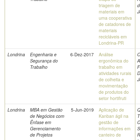
triagem de
d
materiais em
J
uma cooperativa
de catadores de
materiais
recicláveis em
Londrina-PR
Londrina
Engenharia e
6-Dez-2017
Análise
O
Segurança do
ergonômica do
A
Trabalho
trabalho em
F
atividades rurais
D
de colheita e
J
movimentação
de produtos do
setor hortifruti
Londrina
MBA em Gestão
5-Jun-2019
Aplicação de
Q
de Negócios com
Kanban ágil na
T
Ênfase em
gestão de
C
Gerenciamento
informações em
S
de Projetos
canteiro de
R