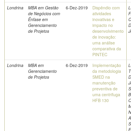
Londrina
MBA em Gestão
6-Dez-2019
Dispêndio com
L
de Negócios com
atividades
F
Ênfase em
inovativas e
C
Gerenciamento
impacto no
D
de Projetos
desenvolvimento
J
de inovação:
uma análise
comparativa da
PINTEC
Londrina
MBA em
6-Dez-2019
Implementação
L
Gerenciamento
da metodologia
T
de Projetos
SMED na
D
manutenção
J
preventiva de
S
uma centrifuga
B
HFB 130
O
M
N
A
S
E