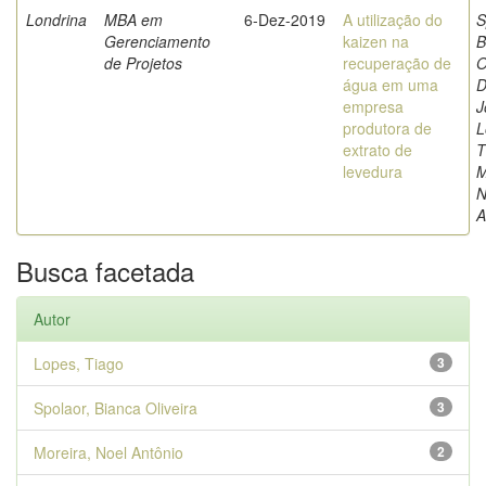
Londrina
MBA em
6-Dez-2019
A utilização do
S
Gerenciamento
kaizen na
B
de Projetos
recuperação de
O
água em uma
D
empresa
J
produtora de
L
extrato de
T
levedura
M
N
A
Busca facetada
Autor
Lopes, Tiago
3
Spolaor, Bianca Oliveira
3
Moreira, Noel Antônio
2