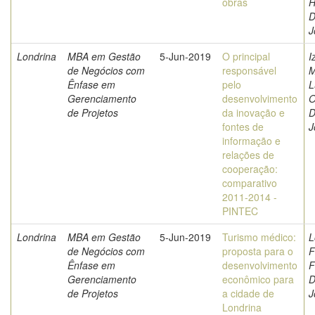
obras
H
D
J
Londrina
MBA em Gestão
5-Jun-2019
O principal
I
de Negócios com
responsável
M
Ênfase em
pelo
L
Gerenciamento
desenvolvimento
O
de Projetos
da inovação e
D
fontes de
J
informação e
relações de
cooperação:
comparativo
2011-2014 -
PINTEC
Londrina
MBA em Gestão
5-Jun-2019
Turismo médico:
L
de Negócios com
proposta para o
F
Ênfase em
desenvolvimento
F
Gerenciamento
econômico para
D
de Projetos
a cidade de
J
Londrina