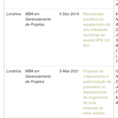
d
Londrina
MBA em
5-Dez-2019
Manutenção
M
Gerenciamento
preditiva em
N
de Projetos
equipamento de
A
alta criticidade:
D
centrifuga de
J
levedo HFB 130
S
S31
B
O
L
T
Londrina
MBA em
5-Mar-2021
Proposta de
G
Gerenciamento
mapeamento e
N
de Projetos
padronização de
D
processos no
J
departamento
F
de engenharia
M
de uma
A
empresa do
setor elétrico