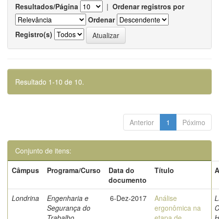
Resultados/Página
|
Ordenar registros por
Ordenar
Registro(s)
Resultado 1-10 de 10.
Anterior
1
Póximo
Conjunto de itens:
Câmpus
Programa/Curso
Data do
Título
A
documento
Londrina
Engenharia e
6-Dez-2017
Análise
L
Segurança do
ergonômica na
C
Trabalho
etapa de
H