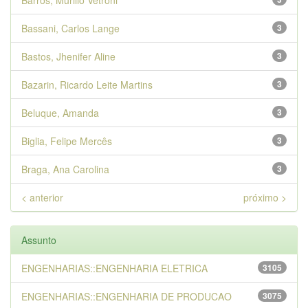
Barros, Murillo Vetroni
Bassani, Carlos Lange
3
Bastos, Jhenifer Aline
3
Bazarin, Ricardo Leite Martins
3
Beluque, Amanda
3
Biglia, Felipe Mercês
3
Braga, Ana Carolina
3
< anterior
próximo >
Assunto
ENGENHARIAS::ENGENHARIA ELETRICA
3105
ENGENHARIAS::ENGENHARIA DE PRODUCAO
3075