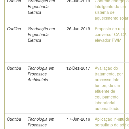
Curitiba
Graduação em
26-Jun-2019
Controle energétic
Engenharia
inteligente de um
Elétrica
sistema de
aquecimento solar
Curitiba
Graduação em
26-Jun-2019
Proposta de um
Engenharia
conversor CA-CA
Elétrica
elevador PWM
Curitiba
Tecnologia em
12-Dez-2017
Avaliação do
Processos
tratamento, por
Ambientais
processo foto
fenton, de um
efluente de
equipamento
laboratorial
automatizado
Curitiba
Tecnologia em
17-Jun-2016
Aplicação in-situ d
Processos
persulfato de sódi