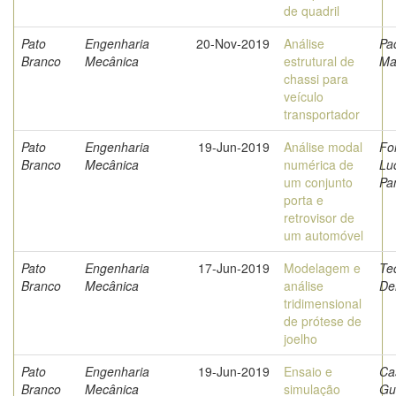
de quadril
Pato
Engenharia
20-Nov-2019
Análise
Pa
Branco
Mecânica
estrutural de
Ma
chassi para
veículo
transportador
Pato
Engenharia
19-Jun-2019
Análise modal
Fo
Branco
Mecânica
numérica de
Lu
um conjunto
Pa
porta e
retrovisor de
um automóvel
Pato
Engenharia
17-Jun-2019
Modelagem e
Te
Branco
Mecânica
análise
De
tridimensional
de prótese de
joelho
Pato
Engenharia
19-Jun-2019
Ensaio e
Ca
Branco
Mecânica
simulação
Gu