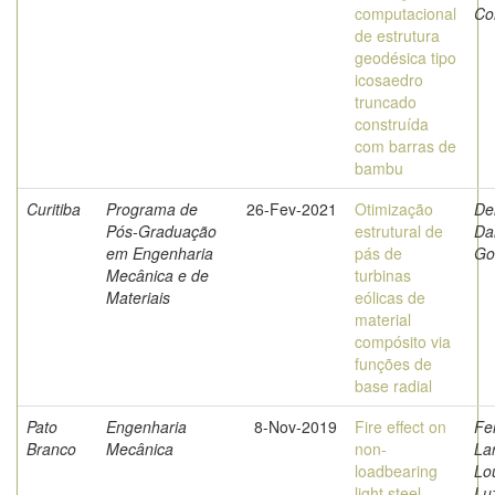
computacional
Co
de estrutura
geodésica tipo
icosaedro
truncado
construída
com barras de
bambu
Curitiba
Programa de
26-Fev-2021
Otimização
De
Pós-Graduação
estrutural de
Da
em Engenharia
pás de
Go
Mecânica e de
turbinas
Materiais
eólicas de
material
compósito via
funções de
base radial
Pato
Engenharia
8-Nov-2019
Fire effect on
Fer
Branco
Mecânica
non-
La
loadbearing
Lo
light steel
Lu