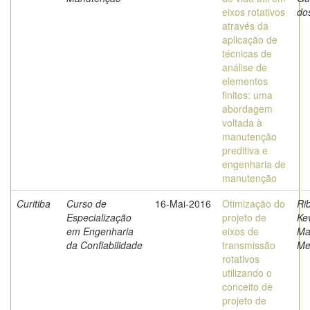
eixos rotativos
do
através da
aplicação de
técnicas de
análise de
elementos
finitos: uma
abordagem
voltada à
manutenção
preditiva e
engenharia de
manutenção
Curitiba
Curso de
16-Mai-2016
Otimização do
Rib
Especialização
projeto de
Ke
em Engenharia
eixos de
Ma
da Confiabilidade
transmissão
Me
rotativos
utilizando o
conceito de
projeto de