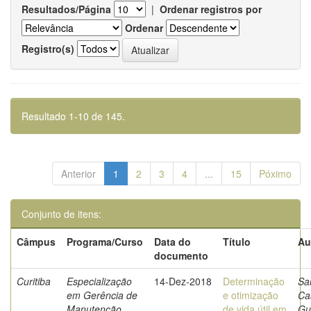
Resultados/Página
|
Ordenar registros por
Ordenar
Registro(s)
Resultado 1-10 de 145.
Anterior
1
2
3
4
...
15
Póximo
Conjunto de itens:
Câmpus
Programa/Curso
Data do
Título
Au
documento
Curitiba
Especialização
14-Dez-2018
Determinação
Sa
em Gerência de
e otimização
Ca
Manutenção
de vida útil em
Gu