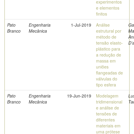
experimentos
e elementos
finitos
Pato
Engenharia
1-Jul-2019
Análise
Gab
Branco
Mecânica
estrutural por
Ma
método de
An
tensão elasto-
D’a
plástico para
a redução de
massa em
uniões
flangeadas de
válvulas do
tipo esfera
Pato
Engenharia
19-Jun-2019
Modelagem
Lu
Branco
Mecânica
tridimensional
Ta
e análise de
tensões de
diferentes
materiais em
uma prótese