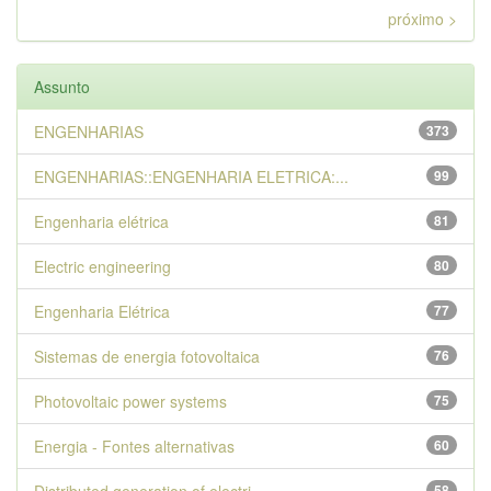
próximo >
Assunto
ENGENHARIAS
373
ENGENHARIAS::ENGENHARIA ELETRICA:...
99
Engenharia elétrica
81
Electric engineering
80
Engenharia Elétrica
77
Sistemas de energia fotovoltaica
76
Photovoltaic power systems
75
Energia - Fontes alternativas
60
58