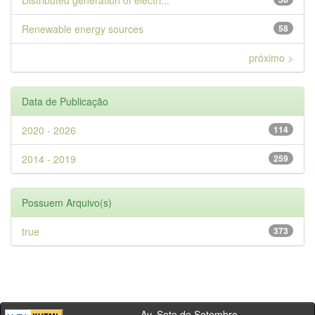
Distributed generation of electri...
Renewable energy sources
58
próximo >
Data de Publicação
2020 - 2026
114
2014 - 2019
259
Possuem Arquivo(s)
true
373
Av. Sete de Setembro,