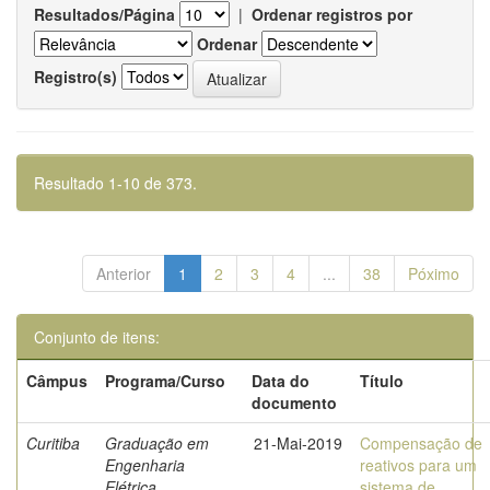
Resultados/Página
|
Ordenar registros por
Ordenar
Registro(s)
Resultado 1-10 de 373.
Anterior
1
2
3
4
...
38
Póximo
Conjunto de itens:
Câmpus
Programa/Curso
Data do
Título
documento
Curitiba
Graduação em
21-Mai-2019
Compensação de
Engenharia
reativos para um
Elétrica
sistema de