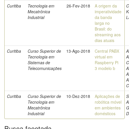
Curitiba
Tecnologia em
26-Fev-2018
A origem da
C
Mecatrônica
imperatividade
K
Industrial
da banda
L
larga no
Brasil: do
streaming aos
dias atuais
Curitiba
Curso Superior de
13-Ago-2018
Central PABX
A
Tecnologia em
virtual em
A
Sistemas de
Raspberry Pi
C
Telecomunicações
3 modelo b
A
A
A
C
Curitiba
Curso Superior de
10-Dez-2018
Aplicações de
S
Tecnologia em
robótica móvel
A
Mecatrônica
em ambientes
G
Industrial
domésticos
D
Busca facetada