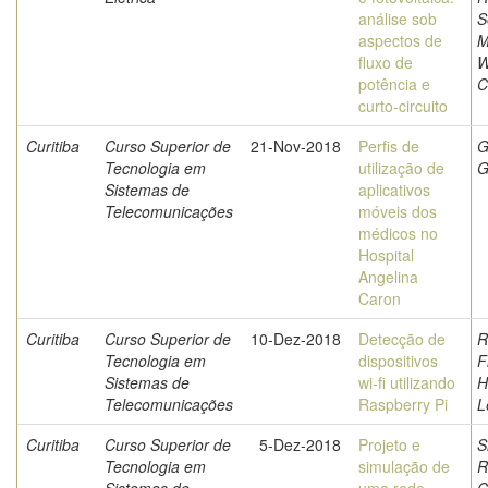
análise sob
S
aspectos de
M
fluxo de
W
potência e
C
curto-circuito
Curitiba
Curso Superior de
21-Nov-2018
Perfis de
G
Tecnologia em
utilização de
G
Sistemas de
aplicativos
Telecomunicações
móveis dos
médicos no
Hospital
Angelina
Caron
Curitiba
Curso Superior de
10-Dez-2018
Detecção de
R
Tecnologia em
dispositivos
F
Sistemas de
wi-fi utilizando
H
Telecomunicações
Raspberry Pi
L
Curitiba
Curso Superior de
5-Dez-2018
Projeto e
S
Tecnologia em
simulação de
R