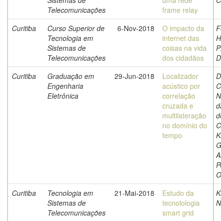
Sistemas de
uma rede
C
Telecomunicações
frame relay
Curitiba
Curso Superior de
6-Nov-2018
O impacto da
F
Tecnologia em
internet das
H
Sistemas de
coisas na vida
P
Telecomunicações
dos cidadãos
D
Curitiba
Graduação em
29-Jun-2018
Localizador
D
Engenharia
acústico por
C
Eletrônica
correlação
N
cruzada e
d
multilateração
d
no domínio do
C
tempo
K
G
A
P
O
Curitiba
Tecnologia em
21-Mai-2018
Estudo da
K
Sistemas de
tecnolologia
N
Telecomunicações
smart grid