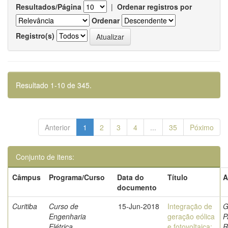
Resultados/Página
|
Ordenar registros por
Ordenar
Registro(s)
Resultado 1-10 de 345.
Anterior
1
2
3
4
...
35
Póximo
Conjunto de itens:
Câmpus
Programa/Curso
Data do
Título
A
documento
Curitiba
Curso de
15-Jun-2018
Integração de
G
Engenharia
geração eólica
P
Elétrica
e fotovoltaica:
R