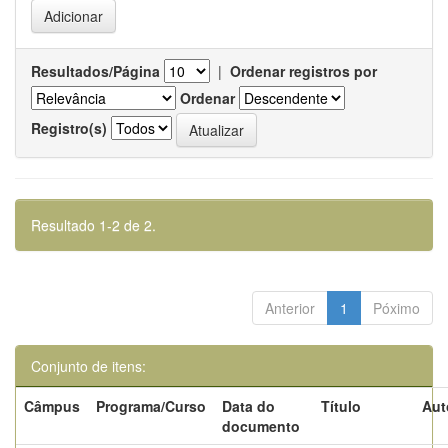
Resultados/Página
|
Ordenar registros por
Ordenar
Registro(s)
Resultado 1-2 de 2.
Anterior
1
Póximo
Conjunto de itens:
Câmpus
Programa/Curso
Data do
Título
Aut
documento