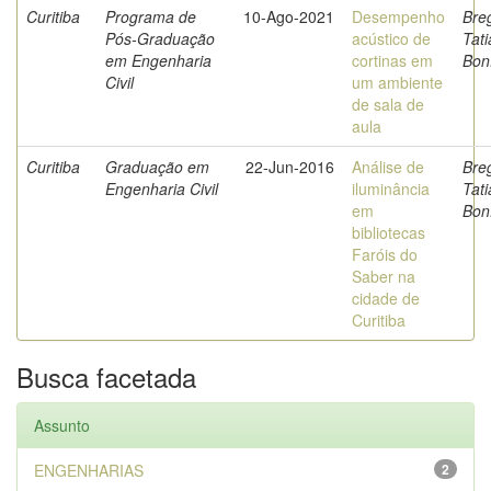
Curitiba
Programa de
10-Ago-2021
Desempenho
Breg
Pós-Graduação
acústico de
Tat
em Engenharia
cortinas em
Bon
Civil
um ambiente
de sala de
aula
Curitiba
Graduação em
22-Jun-2016
Análise de
Breg
Engenharia Civil
iluminância
Tat
em
Bon
bibliotecas
Faróis do
Saber na
cidade de
Curitiba
Busca facetada
Assunto
ENGENHARIAS
2