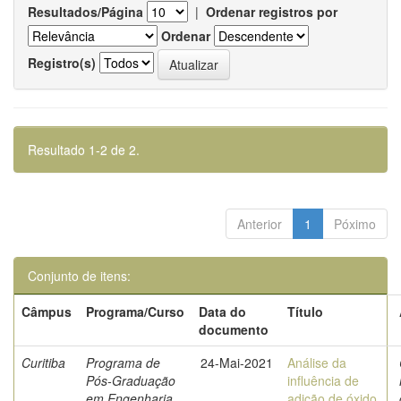
Resultados/Página
|
Ordenar registros por
Ordenar
Registro(s)
Resultado 1-2 de 2.
Anterior
1
Póximo
Conjunto de itens:
Câmpus
Programa/Curso
Data do
Título
documento
Curitiba
Programa de
24-Mai-2021
Análise da
Pós-Graduação
influência de
em Engenharia
adição de óxido