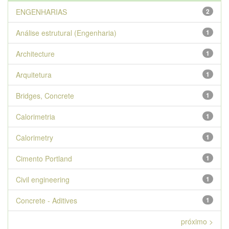
ENGENHARIAS
2
Análise estrutural (Engenharia)
1
Architecture
1
Arquitetura
1
Bridges, Concrete
1
Calorimetria
1
Calorimetry
1
Cimento Portland
1
Civil engineering
1
Concrete - Aditives
1
próximo >