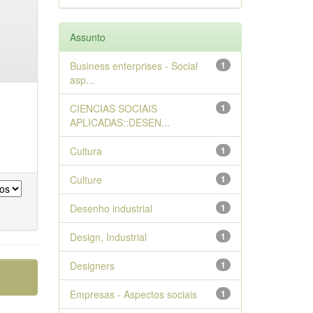
Assunto
Business enterprises - Social
1
asp...
CIENCIAS SOCIAIS
1
APLICADAS::DESEN...
Cultura
1
Culture
1
Desenho industrial
1
Design, Industrial
1
Designers
1
Empresas - Aspectos sociais
1