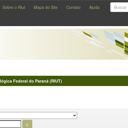
Sobre o Riut
Mapa do Site
Contato
Ajuda
lógica Federal do Paraná (RIUT)