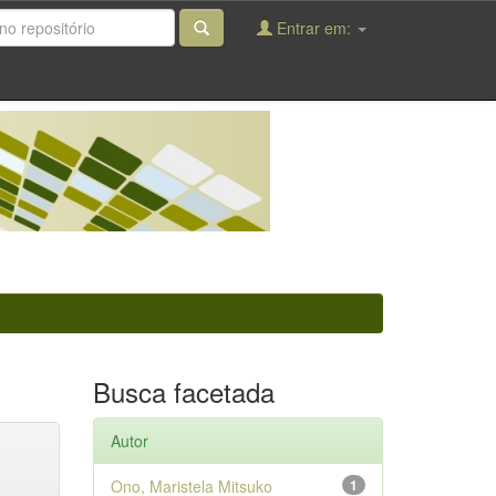
Entrar em:
Busca facetada
Autor
Ono, Maristela Mitsuko
1