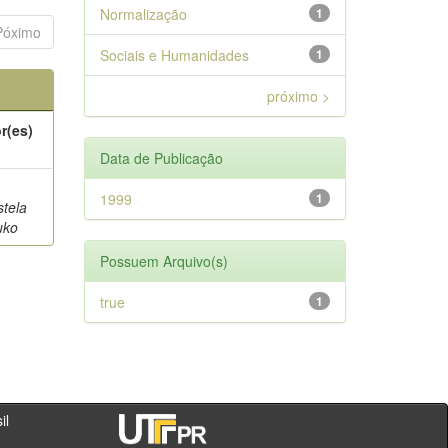
Normalização
1
Póximo
Sociais e Humanidades
1
próximo >
r(es)
Data de Publicação
,
1999
1
stela
uko
Possuem Arquivo(s)
true
1
- PR - Brasil