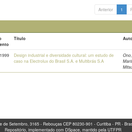
Anterior
1
o
Título
Auto
ento
-1999
Design industrial e diversidade cultural: um estudo de
Ono
caso na Electrolux do Brasil S.A. e Multibrás S.A
Mari
Mits
tembro, 3165 - Rebouças CEP 80230-901 - Curitiba 
Repositório, implementado com DSpace, mantido pela UTFPR