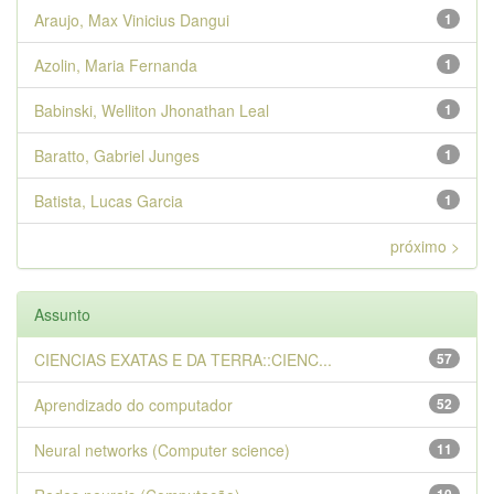
Araujo, Max Vinicius Dangui
1
Azolin, Maria Fernanda
1
Babinski, Welliton Jhonathan Leal
1
Baratto, Gabriel Junges
1
Batista, Lucas Garcia
1
próximo >
Assunto
CIENCIAS EXATAS E DA TERRA::CIENC...
57
Aprendizado do computador
52
Neural networks (Computer science)
11