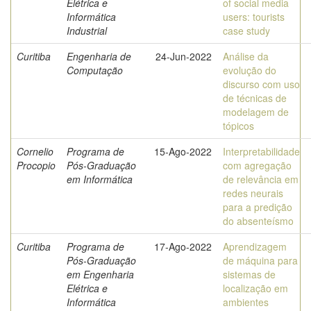
Elétrica e
of social media
Informática
users: tourists
Industrial
case study
Curitiba
Engenharia de
24-Jun-2022
Análise da
Computação
evolução do
discurso com uso
de técnicas de
modelagem de
tópicos
Cornelio
Programa de
15-Ago-2022
Interpretabilidade
Procopio
Pós-Graduação
com agregação
em Informática
de relevância em
redes neurais
para a predição
do absenteísmo
Curitiba
Programa de
17-Ago-2022
Aprendizagem
Pós-Graduação
de máquina para
em Engenharia
sistemas de
Elétrica e
localização em
Informática
ambientes