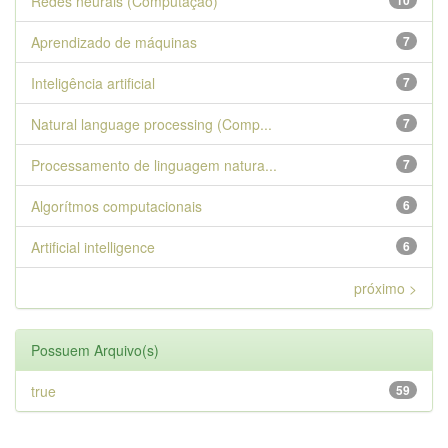
Redes neurais (Computação)
10
Aprendizado de máquinas
7
Inteligência artificial
7
Natural language processing (Comp...
7
Processamento de linguagem natura...
7
Algorítmos computacionais
6
Artificial intelligence
6
próximo >
Possuem Arquivo(s)
true
59