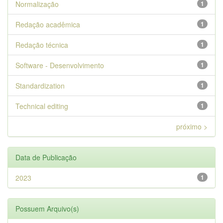
Normalização
1
Redação acadêmica
1
Redação técnica
1
Software - Desenvolvimento
1
Standardization
1
Technical editing
1
próximo >
Data de Publicação
2023
1
Possuem Arquivo(s)