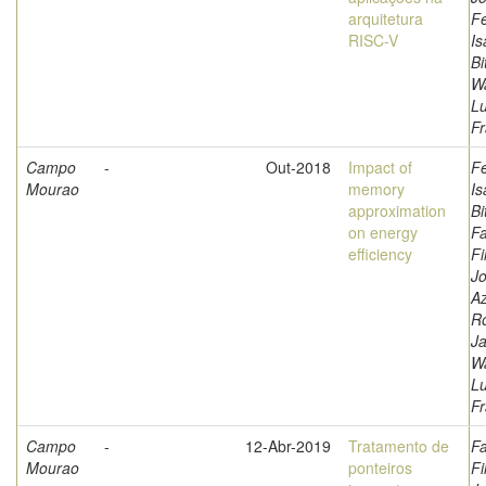
arquitetura
F
RISC-V
Is
Bi
W
L
Fr
Campo
-
Out-2018
Impact of
F
Mourao
memory
Is
approximation
Bi
on energy
Fa
efficiency
Fi
Jo
A
Ro
Ja
W
L
Fr
Campo
-
12-Abr-2019
Tratamento de
Fa
Mourao
ponteiros
Fi