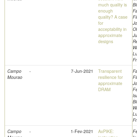
much quality is
Bi
enough
Fa
quality? A case
Fi
for
Jo
acceptability in
Ol
approximate
Ju
designs
Re
W
L
Fr
Campo
-
7-Jun-2021
Transparent
Fa
Mourao
resilience for
Fi
approximate
Jo
DRAM
F
Is
Bi
W
L
Fr
Campo
-
1-Fev-2021
AxPIKE:
F