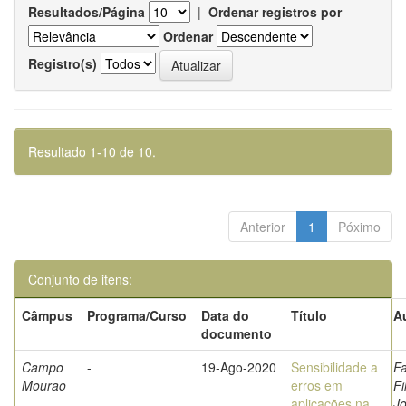
Resultados/Página
|
Ordenar registros por
Ordenar
Registro(s)
Resultado 1-10 de 10.
Anterior
1
Póximo
Conjunto de itens:
Câmpus
Programa/Curso
Data do
Título
A
documento
Campo
-
19-Ago-2020
Sensibilidade a
Fa
Mourao
erros em
Fi
aplicações na
Jo