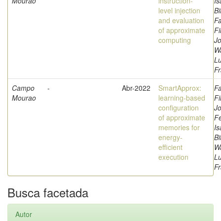
Mourao
instruction-
Is
level injection
Bi
and evaluation
Fa
of approximate
Fi
computing
Jo
W
L
Fr
Campo
-
Abr-2022
SmartApprox:
Fa
Mourao
learning-based
Fi
configuration
Jo
of approximate
F
memories for
Is
energy-
Bi
efficient
W
execution
L
Fr
Busca facetada
Autor