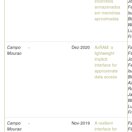
incorretos
Jo
armazenados
F
em memórias
Is
aproximadas
Bi
W
L
Fr
Campo
-
Dez-2020
AxRAM: a
Fa
Mourao
lightweight
Fi
implicit
Jo
interface for
F
approximate
Is
data access
Bi
A
Ro
Ja
W
L
Fr
Campo
-
Nov-2019
A resilient
Fa
Mourao
interface for
Fi