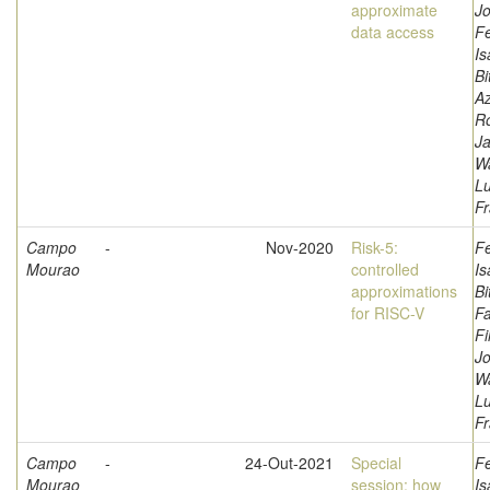
approximate
Jo
data access
F
Is
Bi
A
Ro
Ja
W
L
Fr
Campo
-
Nov-2020
Risk-5:
F
Mourao
controlled
Is
approximations
Bi
for RISC-V
Fa
Fi
Jo
W
L
Fr
Campo
-
24-Out-2021
Special
F
Mourao
session: how
Is