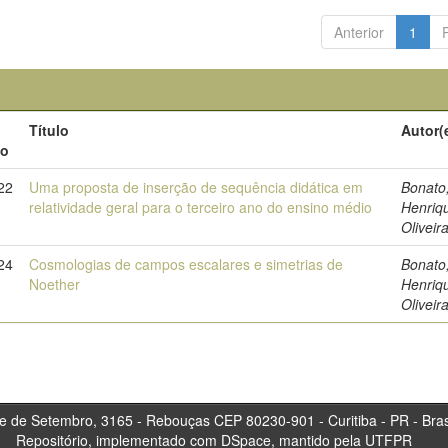
Anterior
1
Título
Autor(
to
22
Uma proposta de inserção de sequência didática em
Bonato
relatividade geral para o terceiro ano do ensino médio
Henriq
Oliveir
24
Cosmologias de campos escalares e simetrias de
Bonato
Noether
Henriq
Oliveir
tembro, 3165 - Rebouças CEP 80230-901 - Curitiba 
Repositório, implementado com DSpace, mantido pela UTFPR