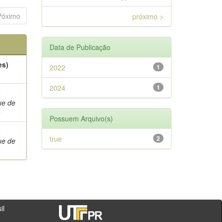
Póximo
próximo >
Data de Publicação
es)
2022
1
2024
1
,
ue de
a
Possuem Arquivo(s)
,
true
2
ue de
a
- PR - Brasil