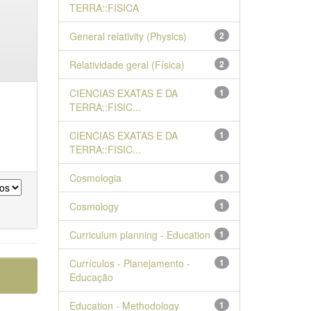
TERRA::FISICA
General relativity (Physics)
2
Relatividade geral (Física)
2
CIENCIAS EXATAS E DA
1
TERRA::FISIC...
CIENCIAS EXATAS E DA
1
TERRA::FISIC...
Cosmologia
1
Cosmology
1
Curriculum planning - Education
1
Currículos - Planejamento -
1
Educação
Education - Methodology
1