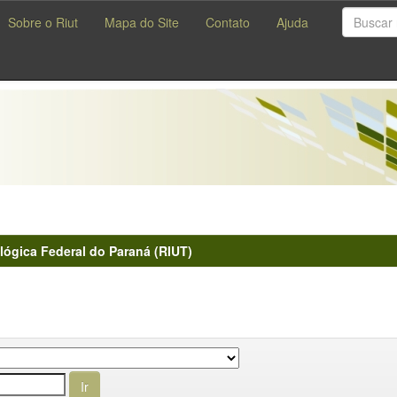
Sobre o Riut
Mapa do Site
Contato
Ajuda
lógica Federal do Paraná (RIUT)