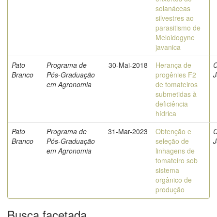
solanáceas
silvestres ao
parasitismo de
Meloidogyne
javanica
Pato
Programa de
30-Mai-2018
Herança de
C
Branco
Pós-Graduação
progênies F2
J
em Agronomia
de tomateiros
submetidas à
deficiência
hídrica
Pato
Programa de
31-Mar-2023
Obtenção e
C
Branco
Pós-Graduação
seleção de
J
em Agronomia
linhagens de
tomateiro sob
sistema
orgânico de
produção
Busca facetada