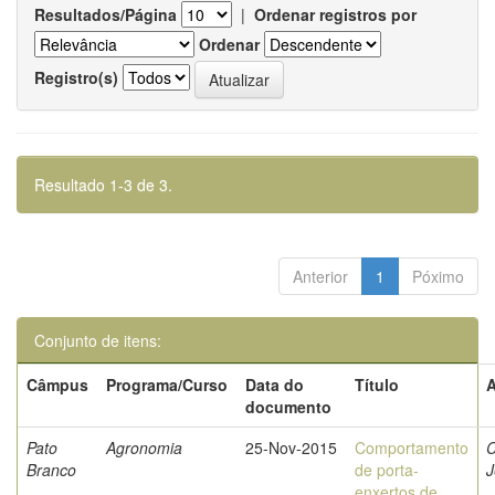
Resultados/Página
|
Ordenar registros por
Ordenar
Registro(s)
Resultado 1-3 de 3.
Anterior
1
Póximo
Conjunto de itens:
Câmpus
Programa/Curso
Data do
Título
A
documento
Pato
Agronomia
25-Nov-2015
Comportamento
C
Branco
de porta-
J
enxertos de