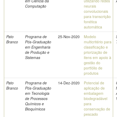
em Ciência da
utilizando redes
Computação
neurais
convolucionais
para transcrição
fonética
automática
Pato
Programa de
25-Nov-2020
Modelo
Branco
Pós-Graduação
multicritério para
em Engenharia
classificação e
de Produção e
priorização de
Sistemas
itens em apoio à
gestão do
portfólio de
produtos
Pato
Programa de
14-Dez-2020
Potencial de
Branco
Pós-Graduação
aplicação de
em Tecnologia
embalagem
de Processos
biodegradável
Químicos e
para
Bioquímicos
conservação de
pescado