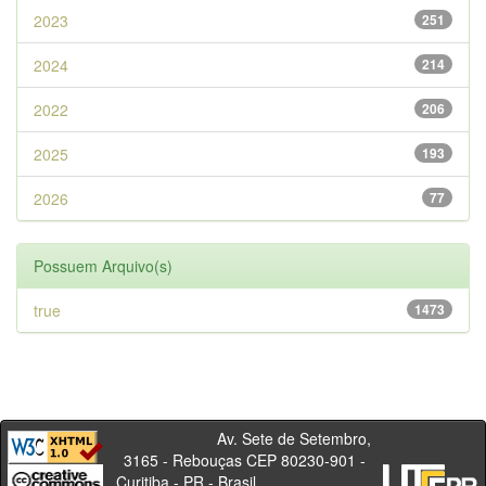
2023
251
2024
214
2022
206
2025
193
2026
77
Possuem Arquivo(s)
true
1473
Av. Sete de Setembro,
3165 - Rebouças CEP 80230-901 -
Curitiba - PR - Brasil