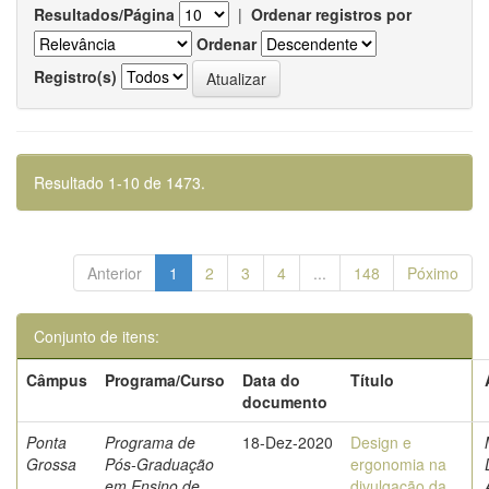
Resultados/Página
|
Ordenar registros por
Ordenar
Registro(s)
Resultado 1-10 de 1473.
Anterior
1
2
3
4
...
148
Póximo
Conjunto de itens:
Câmpus
Programa/Curso
Data do
Título
documento
Ponta
Programa de
18-Dez-2020
Design e
Grossa
Pós-Graduação
ergonomia na
em Ensino de
divulgação da