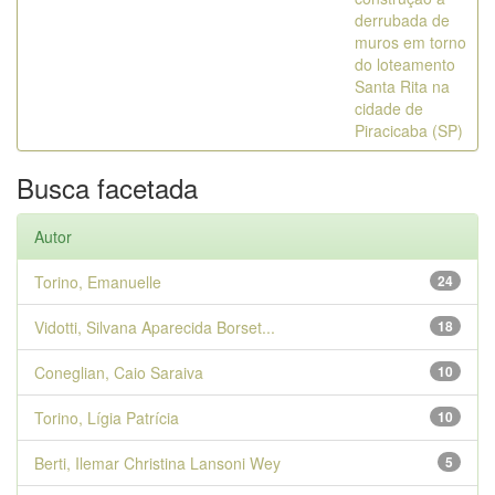
derrubada de
muros em torno
do loteamento
Santa Rita na
cidade de
Piracicaba (SP)
Busca facetada
Autor
Torino, Emanuelle
24
Vidotti, Silvana Aparecida Borset...
18
Coneglian, Caio Saraiva
10
Torino, Lígia Patrícia
10
Berti, Ilemar Christina Lansoni Wey
5