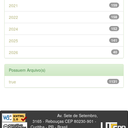
2021
159
2022
158
2024
152
2025
141
2026
40
Possuem Arquivo(s)
true
1131
Av. Sete de Setembro,
3165 - Rebouças CEP 80230-901 -
Curitiba - PR - Brasil