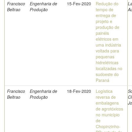
Francisco
Engenharia de
15-Fev-2020
Redução do
La
Beltrao
Produção
tempo de
A
entrega de
projeto e
produção de
painéis
elétricos em
uma indústria
voltada para
pequenas
hidrelétricas
localizadas no
sudoeste do
Paraná
Francisco
Engenharia de
18-Fev-2020
Logística
Sc
Beltrao
Produção
reversa de
C
embalagens
J
de agrotóxicos
no município
de
Chopinzinho-