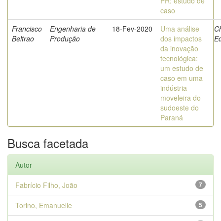
PR: estudo de
caso
Francisco
Engenharia de
18-Fev-2020
Uma análise
C
Beltrao
Produção
dos impactos
E
da inovação
tecnológica:
um estudo de
caso em uma
indústria
moveleira do
sudoeste do
Paraná
Busca facetada
Autor
Fabrício Filho, João
7
Torino, Emanuelle
5