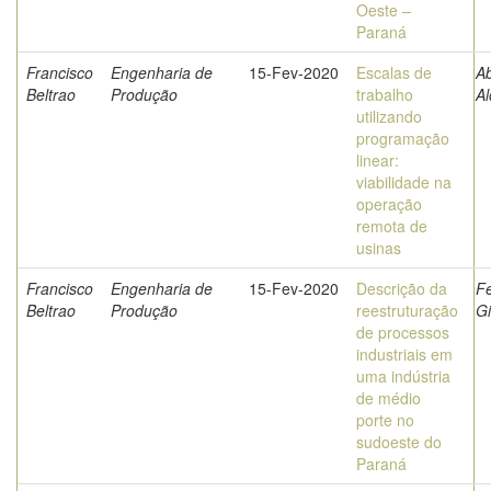
Oeste –
Paraná
Francisco
Engenharia de
15-Fev-2020
Escalas de
Ab
Beltrao
Produção
trabalho
Al
utilizando
programação
linear:
viabilidade na
operação
remota de
usinas
Francisco
Engenharia de
15-Fev-2020
Descrição da
F
Beltrao
Produção
reestruturação
Gi
de processos
industriais em
uma indústria
de médio
porte no
sudoeste do
Paraná