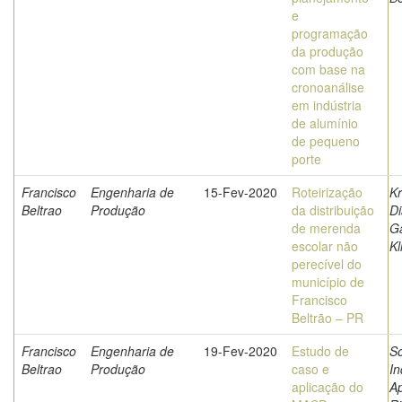
e
programação
da produção
com base na
cronoanálise
em indústria
de alumínio
de pequeno
porte
Francisco
Engenharia de
15-Fev-2020
Roteirização
Kr
Beltrao
Produção
da distribuição
D
de merenda
Ga
escolar não
Kl
perecível do
município de
Francisco
Beltrão – PR
Francisco
Engenharia de
19-Fev-2020
Estudo de
So
Beltrao
Produção
caso e
In
aplicação do
A