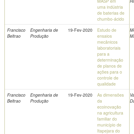
MASP em
Ri
uma indústria
de baterias de
chumbo-ácido
Francisco
Engenharia de
19-Fev-2020
Estudo de
M
Beltrao
Produção
ensaios
M
mecânicos
laboratoriais
para a
determinação
de planos de
ações para o
controle de
qualidade
Francisco
Engenharia de
19-Fev-2020
As dimensões
Va
Beltrao
Produção
da
Da
ecoinovação
na agricultura
familiar do
município de
Itapejara do