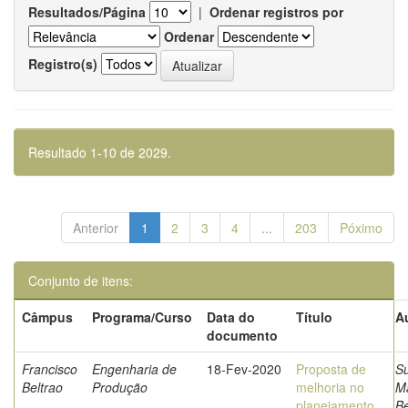
Resultados/Página
|
Ordenar registros por
Ordenar
Registro(s)
Resultado 1-10 de 2029.
Anterior
1
2
3
4
...
203
Póximo
Conjunto de itens:
Câmpus
Programa/Curso
Data do
Título
A
documento
Francisco
Engenharia de
18-Fev-2020
Proposta de
S
Beltrao
Produção
melhoria no
M
planejamento
Be