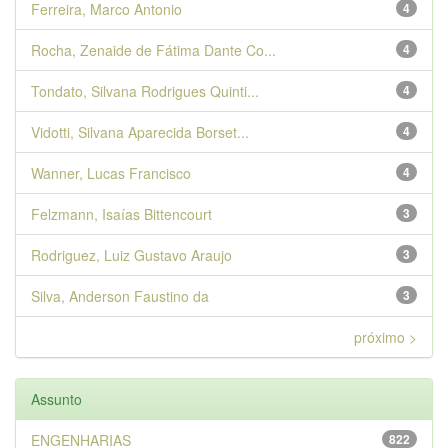
Ferreira, Marco Antonio
4
Rocha, Zenaide de Fátima Dante Co...
4
Tondato, Silvana Rodrigues Quinti...
4
Vidotti, Silvana Aparecida Borset...
4
Wanner, Lucas Francisco
4
Felzmann, Isaías Bittencourt
3
Rodriguez, Luiz Gustavo Araujo
3
Silva, Anderson Faustino da
3
próximo >
Assunto
ENGENHARIAS
822