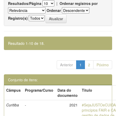
Resultados/Página
|
Ordenar registros por
Ordenar
Registro(s)
Resultado 1-10 de 18.
Anterior
1
2
Póximo
Conjunto de itens:
Câmpus
Programa/Curso
Data do
Título
documento
Curitiba
-
2021
#SejaJUSTOeCUID
princípios FAIR e C
gestão de dados de