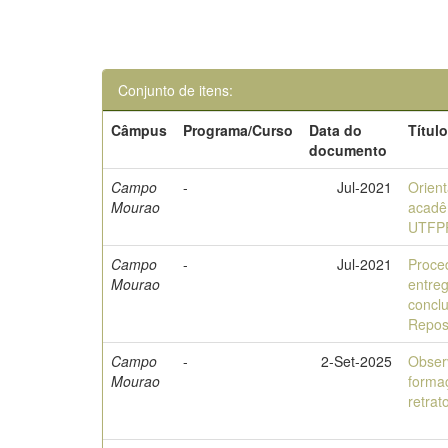
Conjunto de itens:
Câmpus
Programa/Curso
Data do
Títul
documento
Campo
-
Jul-2021
Orien
Mourao
acadê
UTFP
Campo
-
Jul-2021
Proce
Mourao
entreg
concl
Reposi
Campo
-
2-Set-2025
Obser
Mourao
forma
retrat