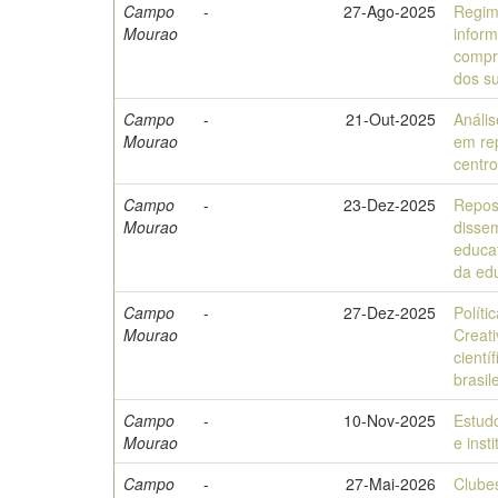
Campo
-
27-Ago-2025
Regim
Mourao
inform
compr
dos su
Campo
-
21-Out-2025
Análi
Mourao
em rep
centro
Campo
-
23-Dez-2025
Reposi
Mourao
dissem
educa
da ed
Campo
-
27-Dez-2025
Políti
Mourao
Creat
cientí
brasil
Campo
-
10-Nov-2025
Estudo
Mourao
e inst
Campo
-
27-Mai-2026
Clubes