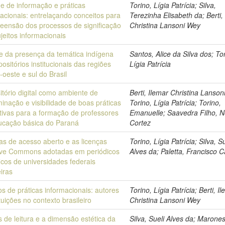
e de informação e práticas
Torino, Lígia Patrícia; Silva,
acionais: entrelaçando conceitos para
Terezinha Elisabeth da; Berti,
eensão dos processos de significação
Christina Lansoni Wey
jeitos informacionais
se da presença da temática indígena
Santos, Alice da Silva dos; To
ositórios institucionais das regiões
Lígia Patrícia
-oeste e sul do Brasil
tório digital como ambiente de
Berti, Ilemar Christina Lanson
inação e visibilidade de boas práticas
Torino, Lígia Patrícia; Torino,
tivas para a formação de professores
Emanuelle; Saavedra Filho, N
ucação básica do Paraná
Cortez
cas de acesso aberto e as licenças
Torino, Lígia Patrícia; Silva, Su
ive Commons adotadas em periódicos
Alves da; Paletta, Francisco C
ficos de universidades federais
eiras
s de práticas informacionais: autores
Torino, Lígia Patrícia; Berti, I
ituições no contexto brasileiro
Christina Lansoni Wey
 de leitura e a dimensão estética da
Silva, Sueli Alves da; Marones