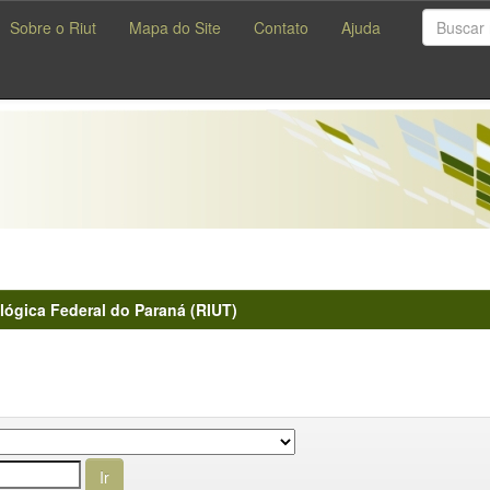
Sobre o Riut
Mapa do Site
Contato
Ajuda
lógica Federal do Paraná (RIUT)