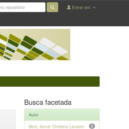
Entrar em:
Busca facetada
Autor
Berti, Ilemar Christina Lansoni
5