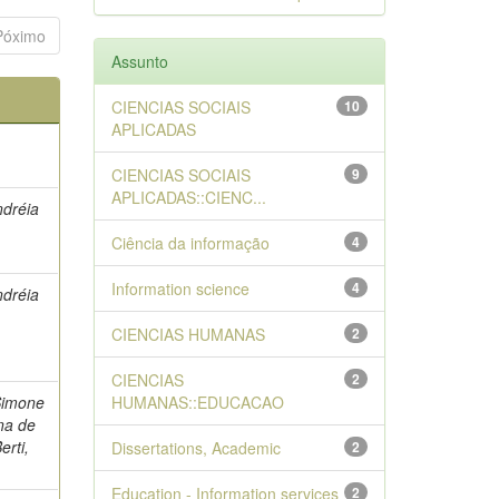
Póximo
Assunto
CIENCIAS SOCIAIS
10
APLICADAS
CIENCIAS SOCIAIS
9
APLICADAS::CIENC...
ndréia
Ciência da informação
4
Information science
4
ndréia
CIENCIAS HUMANAS
2
CIENCIAS
2
 Simone
HUMANAS::EDUCACAO
na de
erti,
Dissertations, Academic
2
Education - Information services
2