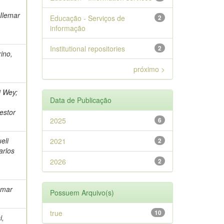
 Ilemar
Educação - Serviços de
2
informação
Institutional repositories
2
rino,
próximo >
i Wey;
Data de Publicação
estor
2025
6
eli
2021
2
arlos
2026
2
lemar
Possuem Arquivo(s)
true
10
i,