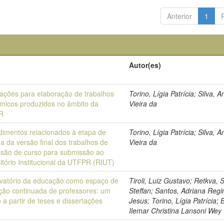
Anterior
1
o
Autor(es)
tações para elaboração de trabalhos
Torino, Lígia Patrícia; Silva, A
micos produzidos no âmbito da
Vieira da
R
dimentos relacionados à etapa de
Torino, Lígia Patrícia; Silva, A
a da versão final dos trabalhos de
Vieira da
usão de curso para submissão ao
tório Institucional da UTFPR (RIUT)
vatório da educação como espaço de
Tiroli, Luiz Gustavo; Retkva,
ção continuada de professores: um
Steffan; Santos, Adriana Regi
o a partir de teses e dissertações
Jesus; Torino, Lígia Patrícia; B
Ilemar Christina Lansoni Wey