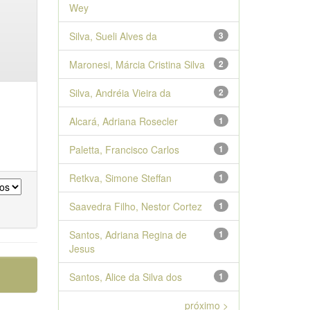
Wey
Silva, Sueli Alves da
3
Maronesi, Márcia Cristina Silva
2
Silva, Andréia Vieira da
2
Alcará, Adriana Rosecler
1
Paletta, Francisco Carlos
1
Retkva, Simone Steffan
1
Saavedra Filho, Nestor Cortez
1
Santos, Adriana Regina de
1
Jesus
Santos, Alice da Silva dos
1
próximo >