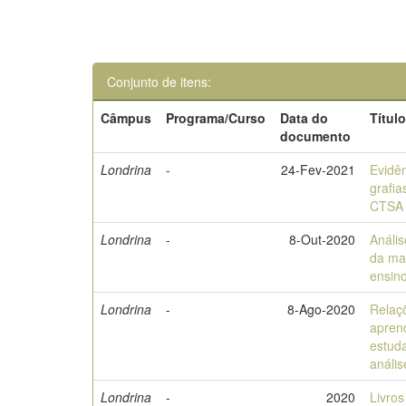
Conjunto de itens:
Câmpus
Programa/Curso
Data do
Títul
documento
Londrina
-
24-Fev-2021
Evidên
grafia
CTSA 
Londrina
-
8-Out-2020
Análi
da mat
ensin
Londrina
-
8-Ago-2020
Relaç
apren
estud
anális
Londrina
-
2020
Livros