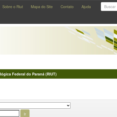
Sobre o Riut
Mapa do Site
Contato
Ajuda
lógica Federal do Paraná (RIUT)