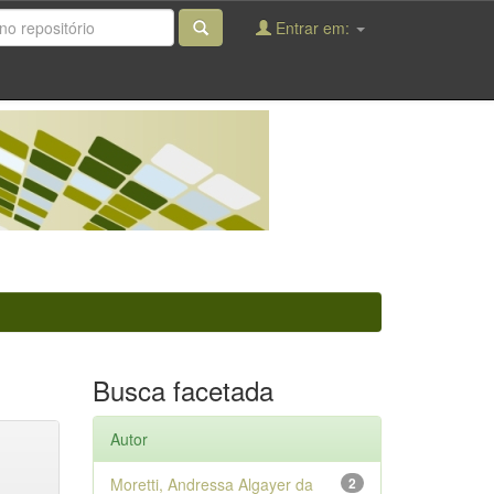
Entrar em:
Busca facetada
Autor
Moretti, Andressa Algayer da
2