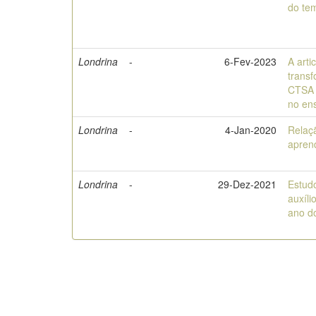
do tem
Londrina
-
6-Fev-2023
A arti
trans
CTSA 
no en
Londrina
-
4-Jan-2020
Relaç
apren
Londrina
-
29-Dez-2021
Estud
auxíl
ano d