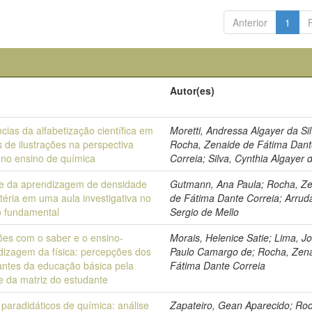
Anterior
1
o
Autor(es)
cias da alfabetização científica em
Moretti, Andressa Algayer da Sil
s de ilustrações na perspectiva
Rocha, Zenaide de Fátima Dan
no ensino de química
Correia; Silva, Cynthia Algayer 
se da aprendizagem de densidade
Gutmann, Ana Paula; Rocha, Z
éria em uma aula investigativa no
de Fátima Dante Correia; Arrud
o fundamental
Sergio de Mello
ões com o saber e o ensino-
Morais, Helenice Satie; Lima, J
dizagem da física: percepções dos
Paulo Camargo de; Rocha, Zen
antes da educação básica pela
Fátima Dante Correia
e da matriz do estudante
 paradidáticos de química: análise
Zapateiro, Gean Aparecido; Ro