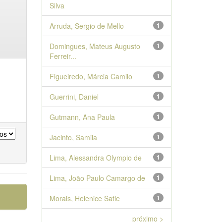
Silva
Arruda, Sergio de Mello
1
Domingues, Mateus Augusto
1
Ferreir...
Figueiredo, Márcia Camilo
1
Guerrini, Daniel
1
Gutmann, Ana Paula
1
Jacinto, Samila
1
Lima, Alessandra Olympio de
1
Lima, João Paulo Camargo de
1
Morais, Helenice Satie
1
próximo >