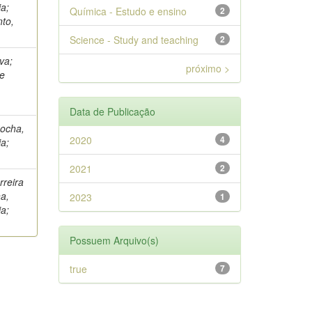
a;
Química - Estudo e ensino
2
nto,
Science - Study and teaching
2
va;
próximo >
te
Data de Publicação
Rocha,
2020
4
a;
2021
2
reira
ha,
2023
1
a;
Possuem Arquivo(s)
true
7