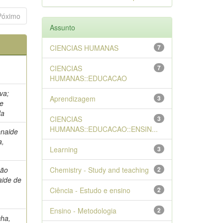
Póximo
Assunto
CIENCIAS HUMANAS
7
CIENCIAS
7
HUMANAS::EDUCACAO
va;
Aprendizagem
3
te
da
CIENCIAS
3
HUMANAS::EDUCACAO::ENSIN...
enaide
a,
Learning
3
oão
Chemistry - Study and teaching
2
aide de
Ciência - Estudo e ensino
2
Ensino - Metodologia
2
cha,