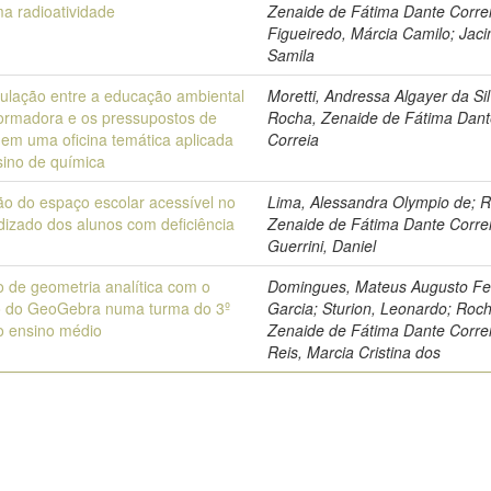
a radioatividade
Zenaide de Fátima Dante Correi
Figueiredo, Márcia Camilo; Jaci
Samila
culação entre a educação ambiental
Moretti, Andressa Algayer da Sil
formadora e os pressupostos de
Rocha, Zenaide de Fátima Dan
em uma oficina temática aplicada
Correia
sino de química
ão do espaço escolar acessível no
Lima, Alessandra Olympio de; 
dizado dos alunos com deficiência
Zenaide de Fátima Dante Correi
Guerrini, Daniel
o de geometria analítica com o
Domingues, Mateus Augusto Fer
io do GeoGebra numa turma do 3º
Garcia; Sturion, Leonardo; Roc
o ensino médio
Zenaide de Fátima Dante Correi
Reis, Marcia Cristina dos