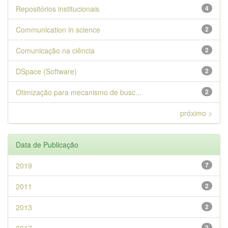
Repositórios institucionais
4
Communication in science
2
Comunicação na ciência
2
DSpace (Software)
2
Otimização para mecanismo de busc...
2
próximo >
Data de Publicação
2019
7
2011
2
2013
2
2