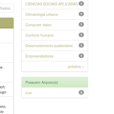
CIENCIAS SOCIAIS APLICADAS
1
Póximo
Climatologia urbana
1
Computer vision
1
Conforto humano
1
Desenvolvimento sustentável
1
,
Empreendedores
1
próximo >
ne
Possuem Arquivo(s)
ich;
Hugo
true
4
n
iro,
cio