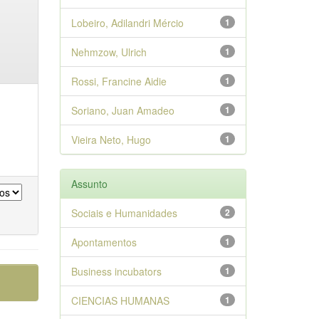
Lobeiro, Adilandri Mércio
1
Nehmzow, Ulrich
1
Rossi, Francine Aidie
1
Soriano, Juan Amadeo
1
Vieira Neto, Hugo
1
Assunto
Sociais e Humanidades
2
Apontamentos
1
Business incubators
1
CIENCIAS HUMANAS
1