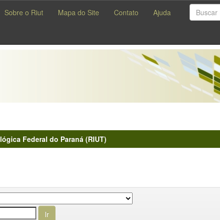
Sobre o Riut
Mapa do Site
Contato
Ajuda
lógica Federal do Paraná (RIUT)