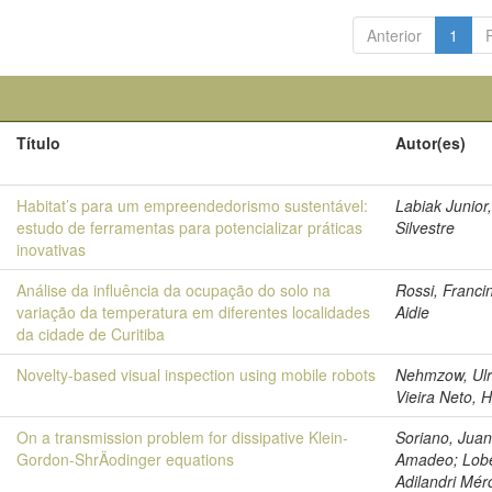
Anterior
1
Título
Autor(es)
Habitat’s para um empreendedorismo sustentável:
Labiak Junior
estudo de ferramentas para potencializar práticas
Silvestre
inovativas
Análise da influência da ocupação do solo na
Rossi, Franci
variação da temperatura em diferentes localidades
Aidie
da cidade de Curitiba
Novelty-based visual inspection using mobile robots
Nehmzow, Ulr
Vieira Neto, 
On a transmission problem for dissipative Klein-
Soriano, Jua
Gordon-ShrÄodinger equations
Amadeo; Lobe
Adilandri Mér