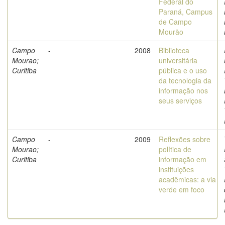
Federal do
Paraná, Campus
de Campo
Mourão
Campo
-
2008
Biblioteca
Mourao;
universitária
Curitiba
pública e o uso
da tecnologia da
informação nos
seus serviços
Campo
-
2009
Reflexões sobre
Mourao;
política de
Curitiba
informação em
instituições
acadêmicas: a via
verde em foco