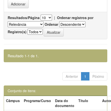
Resultados/Página
|
Ordenar registros por
Ordenar
Registro(s)
Resultado 1-1 de 1.
Anterior
1
Póximo
Conjunto de itens:
Câmpus
Programa/Curso
Data do
Título
Autor
documento