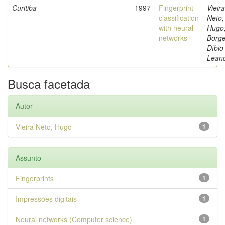
Curitiba
-
1997
Fingerprint
Vieira
classification
Neto,
with neural
Hugo
networks
Borge
Díbio
Lean
Busca facetada
Autor
Vieira Neto, Hugo
1
Assunto
Fingerprints
1
Impressões digitais
1
Neural networks (Computer science)
1