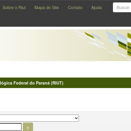
Sobre o Riut
Mapa do Site
Contato
Ajuda
lógica Federal do Paraná (RIUT)