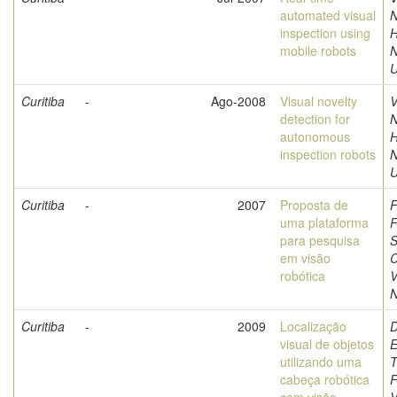
automated visual
N
inspection using
H
mobile robots
U
Curitiba
-
Ago-2008
Visual novelty
V
detection for
N
autonomous
H
inspection robots
U
Curitiba
-
2007
Proposta de
F
uma plataforma
F
para pesquisa
S
em visão
C
robótica
V
N
Curitiba
-
2009
Localização
D
visual de objetos
E
utilizando uma
T
cabeça robótica
F