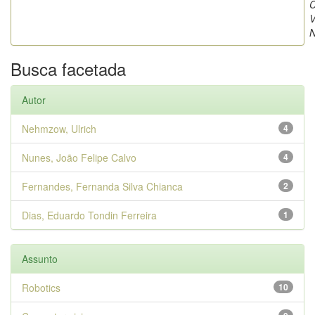
C
V
N
Busca facetada
Autor
Nehmzow, Ulrich
4
Nunes, João Felipe Calvo
4
Fernandes, Fernanda Silva Chianca
2
Dias, Eduardo Tondin Ferreira
1
Assunto
Robotics
10