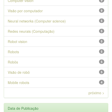
Computer vision
9
Visão por computador
9
Neural networks (Computer science)
5
Redes neurais (Computação)
5
Robot vision
5
Robots
5
Robôs
5
Visão de robô
5
Mobile robots
4
próximo >
Data de Publicação