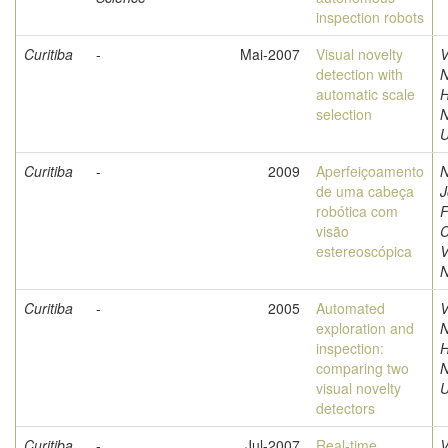
inspection robots
Curitiba
-
Mai-2007
Visual novelty
V
detection with
N
automatic scale
H
selection
U
Curitiba
-
2009
Aperfeiçoamento
N
de uma cabeça
J
robótica com
F
visão
C
estereoscópica
V
N
Curitiba
-
2005
Automated
V
exploration and
N
inspection:
H
comparing two
visual novelty
U
detectors
Curitiba
-
Jul-2007
Real-time
V