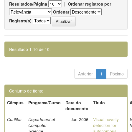
Resultados/Página
|
Ordenar registros por
Ordenar
Registro(s)
Resultado 1-10 de 10.
Anterior
1
Póximo
Conjunto de itens:
Câmpus
Programa/Curso
Data do
Título
A
documento
Curitiba
Department of
Jun-2006
Visual novelty
V
Computer
detection for
N
Science
autonomous