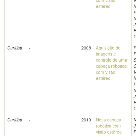
com visão
V
estéreo
N
H
N
J
F
C
Curitiba
-
2008
Aquisição de
F
imagens e
F
controle de uma
S
cabeça robótica
C
com visão
V
estéreo
N
H
N
J
F
C
Curitiba
-
2010
Nova cabeça
N
robótica com
J
visão estéreo
F