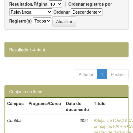
Resultados/Página
|
Ordenar registros por
Ordenar
Registro(s)
Resultado 1-4 de 4.
Anterior
1
Póximo
Conjunto de itens:
Câmpus
Programa/Curso
Data do
Título
documento
Curitiba
-
2021
#SejaJUSTOeCUID
princípios FAIR e C
gestão de dados de