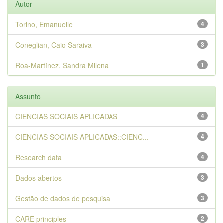
Autor
Torino, Emanuelle
4
Coneglian, Caio Saraiva
3
Roa-Martínez, Sandra Milena
1
Assunto
CIENCIAS SOCIAIS APLICADAS
4
CIENCIAS SOCIAIS APLICADAS::CIENC...
4
Research data
4
Dados abertos
3
Gestão de dados de pesquisa
3
CARE principles
2