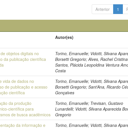
Anterior
1
Autor(es)
de objetos digitais no
Torino, Emanuelle; Vidotti, Silvana Apar
o da publicação científica
Borsetti Gregorio; Alves, Rachel Cristin
da
Santos, Plácida Leopoldina Ventura Am
Costa
de vida de dados no
Torino, Emanuelle; Vidotti, Silvana Apar
so de publicação e acesso
Borsetti Gregorio; Sant’Ana, Ricardo Cé
ção científica
Gonçalves
ação da produção
Torino, Emanuelle; Trevisan, Gustavo
ico-científica para
Lunardelli; Vidotti, Silvana Aparecida Bor
smos de busca acadêmicos
Gregorio
entação da informação e
Torino, Emanuelle; Vidotti, Silvana Apar