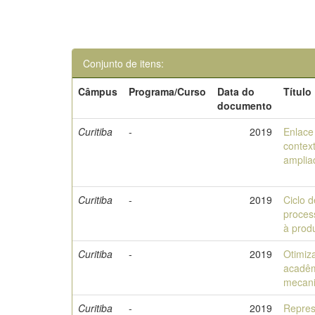
Conjunto de itens:
Câmpus
Programa/Curso
Data do
Título
documento
Curitiba
-
2019
Enlace 
context
amplia
Curitiba
-
2019
Ciclo 
proces
à produ
Curitiba
-
2019
Otimiz
acadêm
mecani
Curitiba
-
2019
Repres