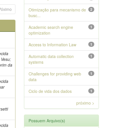
Póximo
Otimização para mecanismo de
2
busc...
Academic search engine
1
optimization
Access to Information Law
1
ecida
Automatic data collection
1
a Vesu;
systems
orim da
Challenges for providing web
1
data
ecida
sar
Ciclo de vida dos dados
1
próximo >
setti
Possuem Arquivo(s)
ecida