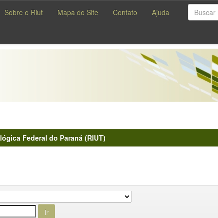
Sobre o Riut
Mapa do Site
Contato
Ajuda
lógica Federal do Paraná (RIUT)