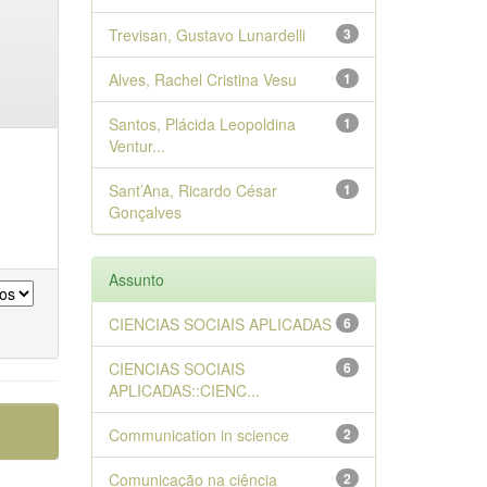
Trevisan, Gustavo Lunardelli
3
Alves, Rachel Cristina Vesu
1
Santos, Plácida Leopoldina
1
Ventur...
Sant’Ana, Ricardo César
1
Gonçalves
Assunto
CIENCIAS SOCIAIS APLICADAS
6
CIENCIAS SOCIAIS
6
APLICADAS::CIENC...
Communication in science
2
Comunicação na ciência
2