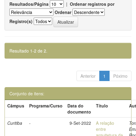
Resultados/Página
|
Ordenar registros por
Ordenar
Registro(s)
Resultado 1-2 de 2.
Anterior
1
Póximo
Conjunto de itens:
Câmpus
Programa/Curso
Data do
Título
Aut
documento
Curitiba
-
9-Set-2022
A relação
Tor
entre
Ema
arquitetura da
Rod