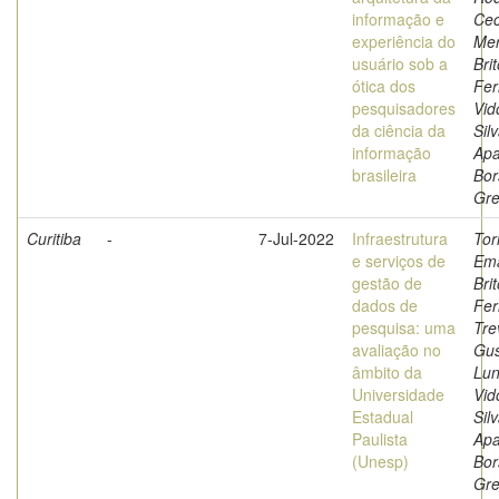
informação e
Cec
experiência do
Merl
usuário sob a
Bri
ótica dos
Fer
pesquisadores
Vido
da ciência da
Sil
informação
Apa
brasileira
Bor
Gre
Curitiba
-
7-Jul-2022
Infraestrutura
Tor
e serviços de
Ema
gestão de
Bri
dados de
Fer
pesquisa: uma
Tre
avaliação no
Gus
âmbito da
Lun
Universidade
Vido
Estadual
Sil
Paulista
Apa
(Unesp)
Bor
Gre