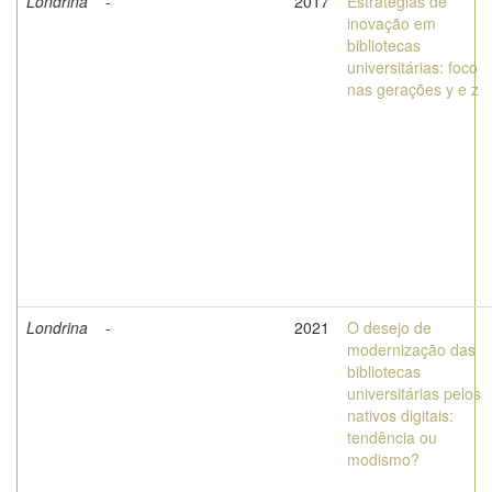
Londrina
-
2017
Estratégias de
inovação em
bibliotecas
universitárias: foco
nas gerações y e z
Londrina
-
2021
O desejo de
modernização das
bibliotecas
universitárias pelos
nativos digitais:
tendência ou
modismo?